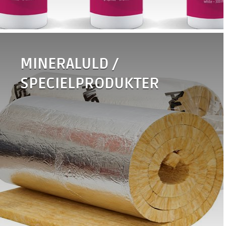
•
FPS-Brandplade
•
FPS-Brandgips
•
FPS-Bagstop
•
FPS-Brandlabel
•
FIREproof rørskål
MINERALULD /
SPECIELPRODUKTER
•
WRAPTEC
•
EBRILLE Split
BEKLÆDNING
•
EBRILLE Twinsplit