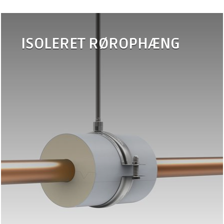
ISOLERET RØROPHÆNG
•
Rørbærer VVS
•
Rørbærer VVS-PET
•
Rørbærer RF
•
Rørbærer IF
•
Rørbærer MW
•
Rørbærer KANAL
•
Tilbehør
rørophæng