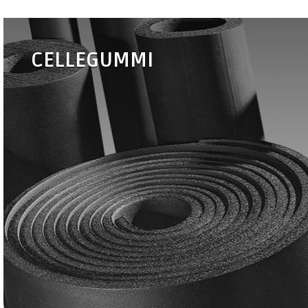
CELLEGUMMI
•
Eurobatex
•
Eurobatex HF
(HALOGENFRI)
•
Eurobatex AT (UV
•
Eurobatex ISOLTEC
& HØJTEMP.)
•
Eurobatex PEN-
PEAL
•
Eurobatex FILM
•
Tilbehør
PROTECTION
cellegummi