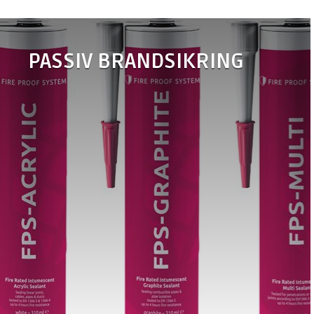
PASSIV BRANDSIKRING
•
FPS-Akryl
•
FPS-Grafit
brandfuge
brandfuge
•
FPS-Brandpakning
•
FPS-
Brandmanchet