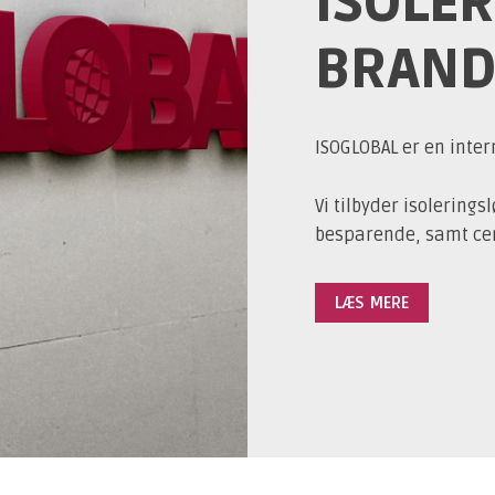
ISOLER
BRAND
ISOGLOBAL er en inter
Vi tilbyder isolering
besparende, samt cert
LÆS MERE