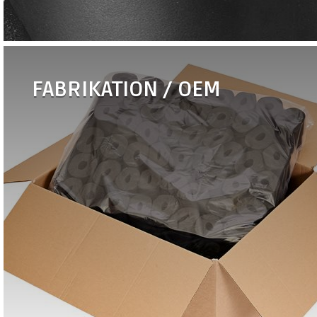
FABRIKATION / OEM
•
Kløtzel lærred
•
Undertagsstrammer