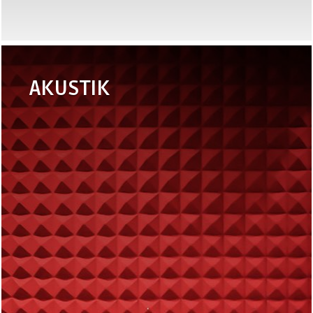
AKUSTIK
•
Eurobatex OC
•
Eurobatex Silent
Plus
•
Eurobatex
•
Eurobatex
Silentplus HF
BUGNATO
•
EUROSOUND