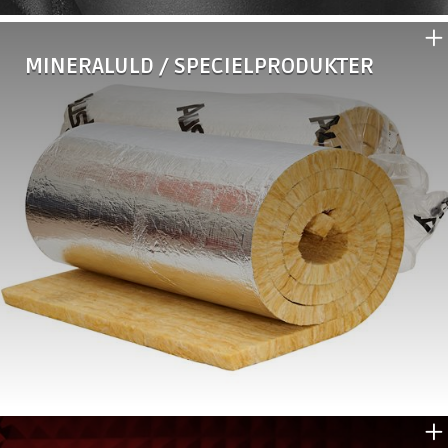
MINERALULD / SPECIELPRODUKTER
•
WRAPTEC BEKLÆDNING
•
EBRILLE Split
•
EBRILLE Twinsplit