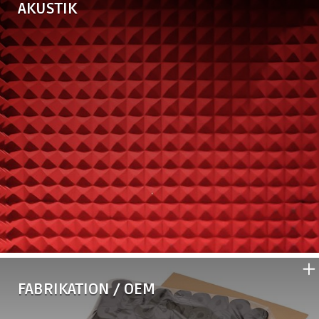
AKUSTIK
•
Eurobatex OC
•
Eurobatex Silent Plus
•
Eurobatex Silentplus HF
•
Eurobatex BUGNATO
•
EUROSOUND
FABRIKATION / OEM