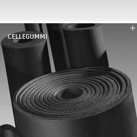
CELLEGUMMI
•
Eurobatex
•
Eurobatex HF (HALOGENFRI)
•
Eurobatex AT (UV &
•
Eurobatex ISOLTEC
HØJTEMP.)
•
Eurobatex PEN-PEAL
•
Eurobatex FILM PROTECTION
•
Tilbehør cellegummi