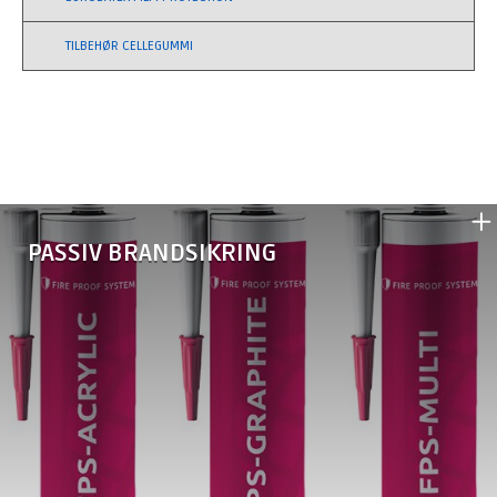
TILBEHØR CELLEGUMMI
PASSIV BRANDSIKRING
•
FPS-Akryl brandfuge
•
FPS-Grafit brandfuge
•
FPS-Brandpakning
•
FPS-Brandmanchet