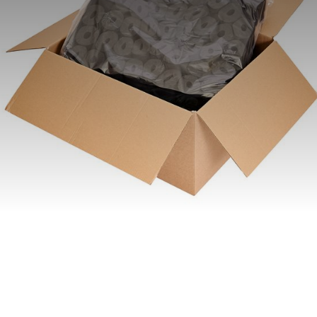
•
Kløtzel lærred
•
Undertagsstrammer