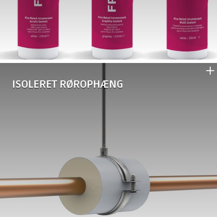
•
FPS-Brandplade
•
FPS-Brandgips
•
FPS-Bagstop
•
FPS-Brandlabel
•
FIREproof rørskål
ISOLERET RØROPHÆNG
•
Rørbærer VVS
•
Rørbærer VVS-PET
•
Rørbærer RF
•
Rørbærer IF
•
Rørbærer MW
•
Rørbærer KANAL
•
Tilbehør rørophæng