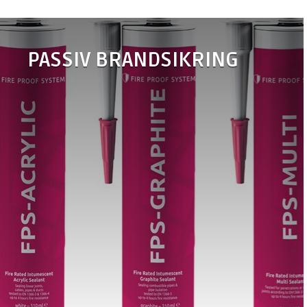
PASSIV BRANDSIKRING
•
FPS-Akryl
•
FPS-Grafit
brandfuge
brandfuge
•
FPS-Brandpakning
•
FPS-
Brandmanchet