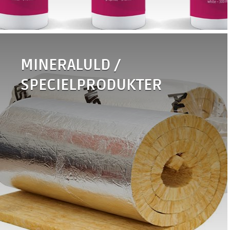
•
FPS-Brandplade
•
FPS-Brandgips
•
FPS-Bagstop
•
FPS-Brandlabel
•
FIREproof rørskål
MINERALULD /
SPECIELPRODUKTER
•
WRAPTEC
•
EBRILLE Split
BEKLÆDNING
•
EBRILLE Twinsplit