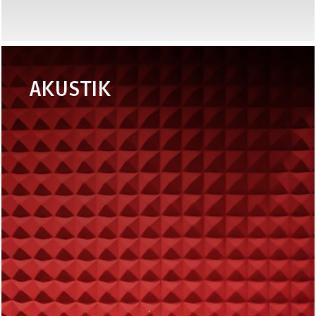
AKUSTIK
•
Eurobatex OC
•
Eurobatex Silent
Plus
•
Eurobatex
•
Eurobatex
Silentplus HF
BUGNATO
•
EUROSOUND