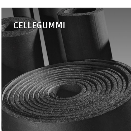
CELLEGUMMI
•
Eurobatex
•
Eurobatex HF
(HALOGENFRI)
•
Eurobatex AT (UV
•
Eurobatex ISOLTEC
& HØJTEMP.)
•
Eurobatex PEN-
PEAL
•
Eurobatex FILM
•
Tilbehør
PROTECTION
cellegummi