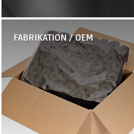
FABRIKATION / OEM
•
Kløtzel lærred
•
Undertagsstrammer