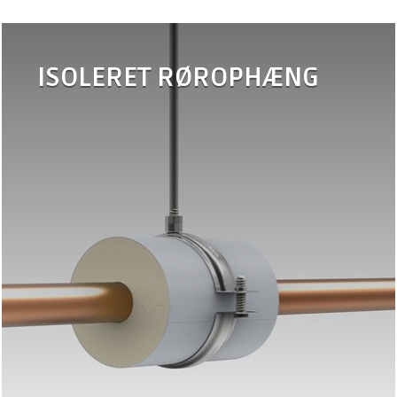
ISOLERET RØROPHÆNG
•
Rørbærer VVS
•
Rørbærer VVS-PET
•
Rørbærer RF
•
Rørbærer IF
•
Rørbærer MW
•
Rørbærer KANAL
•
Tilbehør
rørophæng