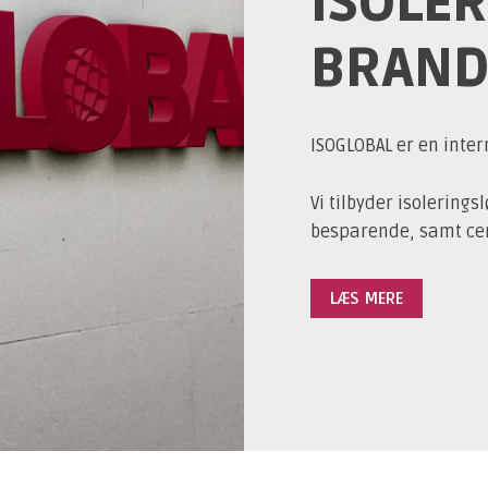
ISOLER
BRAND
ISOGLOBAL er en inter
Vi tilbyder isolering
besparende, samt cert
LÆS MERE